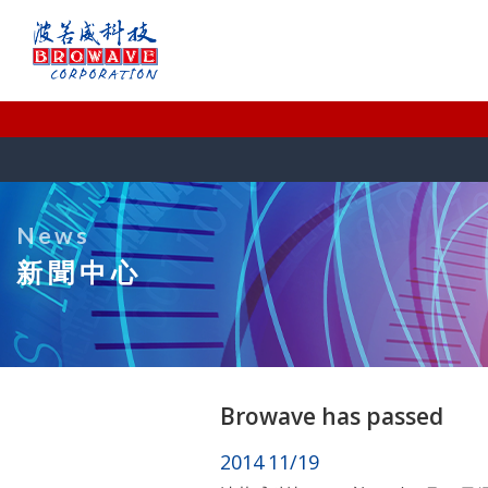
News
新聞中心
Browave has passed
2014
11/19