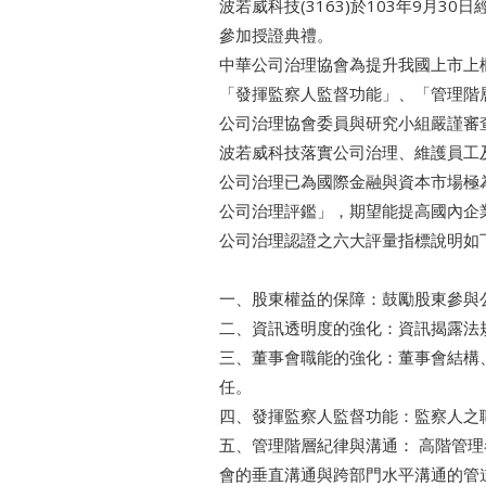
波若威科技(3163)於103年9月3
參加授證典禮。
中華公司治理協會為提升我國上市上
「發揮監察人監督功能」、「管理階
公司治理協會委員與研究小組嚴謹審
波若威科技落實公司治理、維護員工
公司治理已為國際金融與資本市場極
公司治理評鑑」，期望能提高國內
公司治理認證之六大評量指標說明如
一、股東權益的保障：鼓勵股東參與
二、資訊透明度的強化：資訊揭露法
三、董事會職能的強化：董事會結構
任。
四、發揮監察人監督功能：監察人之
五、管理階層紀律與溝通： 高階管
會的垂直溝通與跨部門水平溝通的管