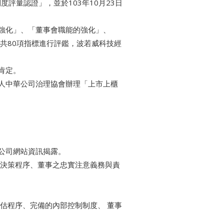
制度評量認證」，並於103年10月23日
強化」、「董事會職能的強化」、
共80項指標進行評鑑，波若威科技經
肯定。
人中華公司治理協會辦理「上市上櫃
、公司網站資訊揭露。
及決策程序、董事之忠實注意義務與責
估程序、完備的內部控制制度、 董事