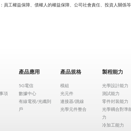
 ：員工權益保障、債權人的權益保障、公司社會責任、投資人關係
產品應用
產品規格
製程能力
5G電信
模組
光學設計能力
事項
數據中心
光元件
測試能力
有線電視/光纖到
連接器/跳線
零件封装能力
戶
光學元件整合
光學耦合對準
力
冷加工能力