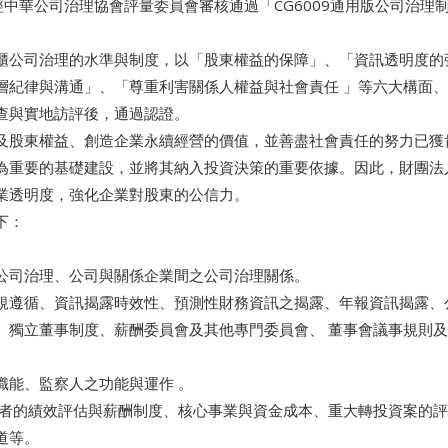
0日經中華公司治理協會評量委員會審核通過「CG6009通用版公司治理
櫃公司治理的水準與制度，以「股東權益的保障」、「資訊透明度的
層紀律與溝通」、「尊重利害關係人權益與社會責任 」等六大構面、
查與實地訪評後，通過認證。
及股東權益、創造企業永續經營的價值，並善盡社會責任的努力已獲
為重要的基礎建設，並將其納入投資決策的重要依據。因此，財團法
企業透明度，強化企業對股東的公信力。
下：
公司治理、公司與關係企業間之公司治理關係。
規遵循、資訊揭露時效性、預測性財務資訊之揭露、年報資訊揭露
、獨立董事制度、薪酬委員會及其他專門委員會、 董事會議事規則
職能、監察人之功能與運作 。
理者的績效評估與薪酬制度、核心事業與資金成本、重大轉投資案的評
道等。